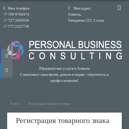
Наш телефон:
Наш адрес:
+7 708 9700474
Алматы,
+7 727 3450550
Тлендиева 225, 5 этаж
+7 777 2227739
Юридические услуги в Алматы
Сэкономьте свои время, деньги и нервы - обратитесь к
профессионалам!
Услуги
Регистрация товарного знака
Регистрация товарного знака