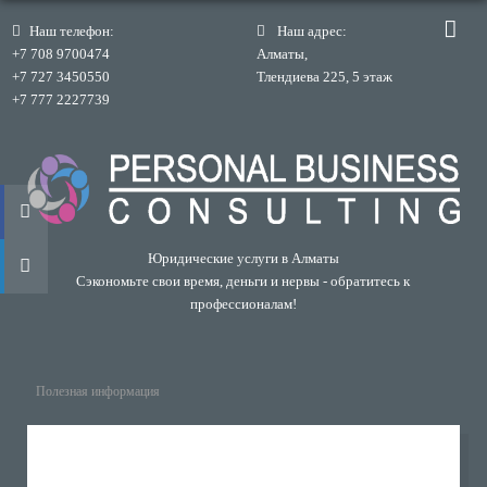
Наш телефон:
Наш адрес:
+7 708 9700474
Алматы,
+7 727 3450550
Тлендиева 225, 5 этаж
+7 777 2227739
Юридические услуги в Алматы
Сэкономьте свои время, деньги и нервы - обратитесь к
профессионалам!
Полезная информация