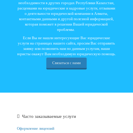
необходимости в других городах Республики Казахстан,
расценками на юридические и кадровые услуги, отзывами
о деятельности юридической компании в Алматы,
контактными данными и другой полезной информацией,
которая поможет в решении Вашей юридической
проблемы.
Если Вы не нашли интересующие Вас юридические
услуги на страницах нашего сайта, просим Вас отправить
заявку или позвонить нам по данным услугам, наши
юристы окажут Вам необходимую юридическую помощь.
Связаться с нами
Часто заказываемые услуги
Оформление лицензий