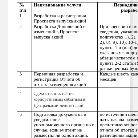
№
Наименование услуги
Периоди
п\п
разрабо
1
Разработка и регистрация
Проспекта выпуска акций
2
Разработка Дополнений и
При внесении изм
изменений в Проспект
сведения, указанн
выпуска акций
подпунктах 1), 2), 3
2), 8), 9), 10), 10-1
пункта 1 и (или) д
указанных в подпу
абзаце четвертом 
пункта 2-2 статьи 
рынке ценных бум
3
Первичная разработка и
Каждые шесть кал
регистрация Отчета об
месяцев
итогах размещения акций
4
Сдача отчётностей по
корпоративным событиям в
Центральный депозитарий
5
Подготовка документов и
по истечении шест
уведомление
даты начала разм
уполномоченного органа по в
представления пос
случае, если эмитент не
отчета об итогах 
разместил ни одной акции,
размещения акций