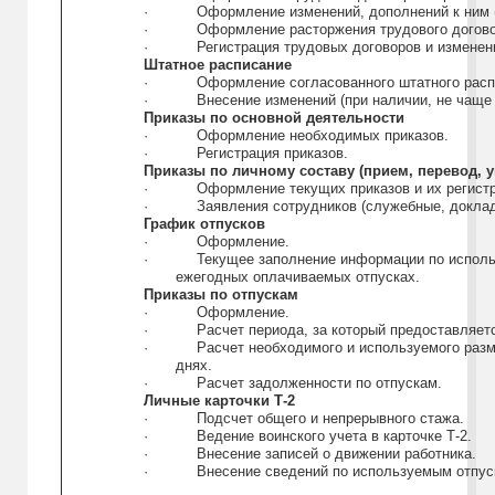
·
Оформление изменений, дополнений к ним (
·
Оформление расторжения трудового догово
·
Регистрация трудовых договоров и изменен
Штатное расписание
·
Оформление согласованного штатного расп
·
Внесение изменений (при наличии, не чаще 
Приказы по основной деятельности
·
Оформление необходимых приказов.
·
Регистрация приказов.
Приказы по личному составу (прием, перевод, 
·
Оформление текущих приказов и их регист
·
Заявления сотрудников (служебные, докла
График отпусков
·
Оформление.
·
Текущее заполнение информации по испол
ежегодных оплачиваемых отпусках.
Приказы по отпускам
·
Оформление.
·
Расчет периода, за который предоставляетс
·
Расчет необходимого и используемого раз
днях.
·
Расчет задолженности по отпускам.
Личные карточки Т-2
·
Подсчет общего и непрерывного стажа.
·
Ведение воинского учета в карточке Т-2.
·
Внесение записей о движении работника.
·
Внесение сведений по используемым отпус