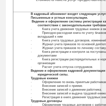
В кадровый абонемент входят следующие услуг
Письменные и устные консультации.
Ведение и оформление системы регистрации к
соответствии с законодательными требова
·
Книга учета движения трудовых книжек и 
·
Приходно-расходная книга по учету бланко
вкладышей к ним
·
Книга учета трудовых договоров, изменени
·
Журнал учета приказов по основной деятел
·
Журнал учета приказов по личному состав
·
Книга регистрации и контроля за поступа
документами
·
Книга регистрации распорядительных и но
организации
·
Расчет учета отпуска сотрудников.
Ведение и оформление кадровой документации
юридической силы.
Трудовые книжки
·
Оформление по вновь принятым работника
·
Внесение записей о приеме.
·
Внесение записей о движении работника.
·
Внесение записей и выдача трудовой книжк
·
Регистрация в книге движения трудовых кн
Трудовые договоры
·
Оформление трудовых договоров с работни