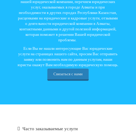
нашей юридической компании, перечнем юридических
услуг, оказываемых в городе Алматы и при
необходимости в других городах Республики Казахстан,
расценками на юридические и кадровые услуги, отзывами
о деятельности юридической компании в Алматы,
контактными данными и другой полезной информацией,
которая поможет в решении Вашей юридической
проблемы.
Если Вы не нашли интересующие Вас юридические
услуги на страницах нашего сайта, просим Вас отправить
заявку или позвонить нам по данным услугам, наши
юристы окажут Вам необходимую юридическую помощь.
Связаться с нами
Часто заказываемые услуги