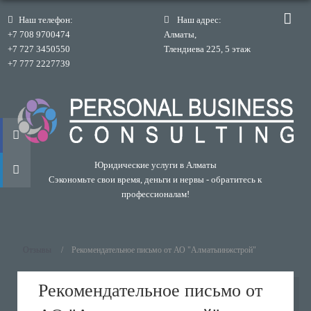
Наш телефон:
Наш адрес:
+7 708 9700474
Алматы,
+7 727 3450550
Тлендиева 225, 5 этаж
+7 777 2227739
Юридические услуги в Алматы
Сэкономьте свои время, деньги и нервы - обратитесь к
профессионалам!
Отзывы
Рекомендательное письмо от АО "Алматыинжстрой"
Рекомендательное письмо от