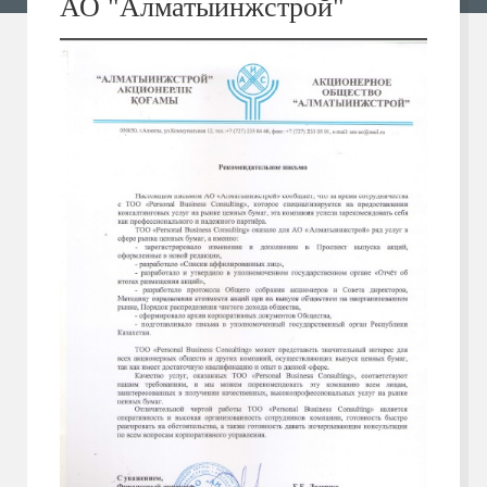
АО "Алматыинжстрой"