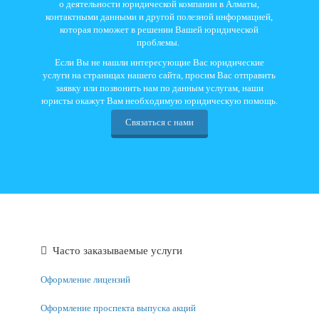
о деятельности юридической компании в Алматы,
контактными данными и другой полезной информацией,
которая поможет в решении Вашей юридической
проблемы.
Если Вы не нашли интересующие Вас юридические
услуги на страницах нашего сайта, просим Вас отправить
заявку или позвонить нам по данным услугам, наши
юристы окажут Вам необходимую юридическую помощь.
Связаться с нами
Часто заказываемые услуги
Оформление лицензий
Оформление проспекта выпуска акций