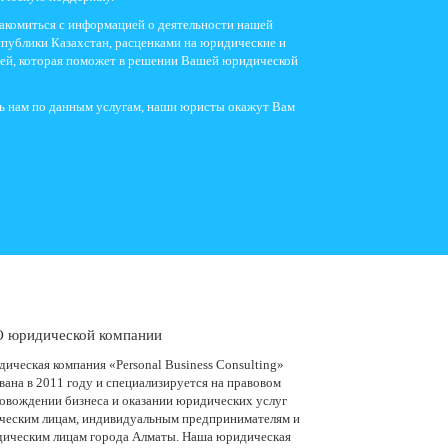
акомиться с информацией о деятельности нашей
публики Казахстан, расценками на юридические и
ией, которая поможет в решении Вашей юридической
ть нам по данным услугам, наши юристы окажут Вам
 юридической компании
ическая компания «Personal Business Consulting»
вана в 2011 году и специализируется на правовом
овождении бизнеса и оказании юридических услуг
ческим лицам, индивидуальным предпринимателям и
ическим лицам города Алматы. Наша юридическая