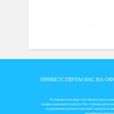
ПРИВЕТСТВУЕМ ВАС НА О
В современном мире невозможно представи
профессионального юриста. Все стороны деятельн
поддержания взаимоотношений с контрагентами
квалифицированным