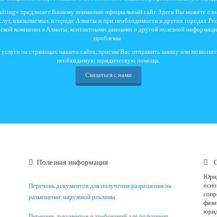
sulting» предлагает Вашему вниманию официальный сайт. Здесь Вы можете озн
луг, оказываемых в городе Алматы и при необходимости в других городах Рес
еской компании в Алматы, контактными данными и другой полезной информац
проблемы.
слуги на страницах нашего сайта, просим Вас отправить заявку или позвони
необходимую юридическую помощь.
Связаться с нами
Полезная информация
О
Юрид
осно
Перечень документов для получения разрешения на
сопр
размещение наружной рекламы
физи
юрид
Перечень документов и требований для получения