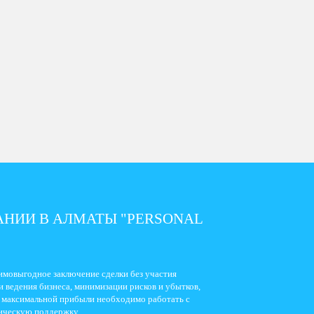
НИИ В АЛМАТЫ "PERSONAL
мовыгодное заключение сделки без участия
 ведения бизнеса, минимизации рисков и убытков,
я максимальной прибыли необходимо работать с
ическую поддержку.