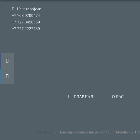
Наш телефон:
+7 708 9700474
+7 727 3450550
+7 777 2227739
ГЛАВНАЯ
О НАС
Отзывы
Благодарственное письмо от ТОО "Meridian-G Tra