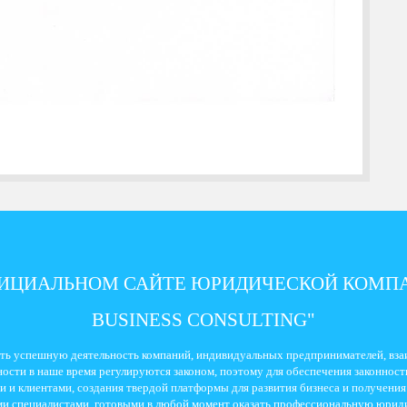
ФИЦИАЛЬНОМ САЙТЕ ЮРИДИЧЕСКОЙ КОМПА
BUSINESS CONSULTING"
ть успешную деятельность компаний, индивидуальных предпринимателей, взаи
ости в наше время регулируются законом, поэтому для обеспечения законности
 и клиентами, создания твердой платформы для развития бизнеса и получени
и специалистами, готовыми в любой момент оказать профессиональную юрид