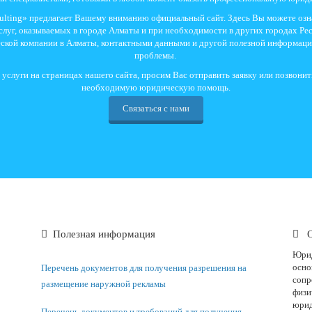
sulting» предлагает Вашему вниманию официальный сайт. Здесь Вы можете озн
луг, оказываемых в городе Алматы и при необходимости в других городах Рес
еской компании в Алматы, контактными данными и другой полезной информац
проблемы.
слуги на страницах нашего сайта, просим Вас отправить заявку или позвони
необходимую юридическую помощь.
Связаться с нами
Полезная информация
О
Юрид
осно
Перечень документов для получения разрешения на
сопр
размещение наружной рекламы
физи
юрид
Перечень документов и требований для получения