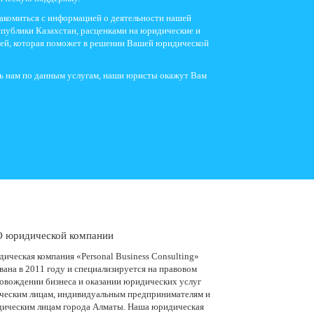
акомиться с информацией о деятельности нашей
публики Казахстан, расценками на юридические и
ией, которая поможет в решении Вашей юридической
ть нам по данным услугам, наши юристы окажут Вам
 юридической компании
ическая компания «Personal Business Consulting»
вана в 2011 году и специализируется на правовом
овождении бизнеса и оказании юридических услуг
ческим лицам, индивидуальным предпринимателям и
ическим лицам города Алматы. Наша юридическая