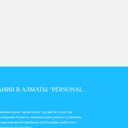
НИИ В АЛМАТЫ "PERSONAL
мовыгодное заключение сделки без участия
 ведения бизнеса, минимизации рисков и убытков,
я максимальной прибыли необходимо работать с
ическую поддержку.