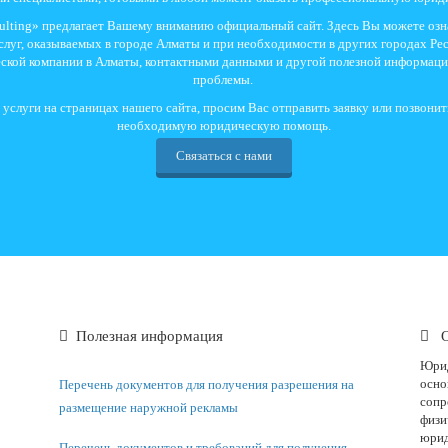
sulting» предлагает Вашему вниманию официальный сайт. Здесь Вы можете озн
луг, оказываемых в городе Алматы и при необходимости в других городах Рес
еской компании в Алматы, контактными данными и другой полезной информац
проблемы.
слуги на страницах нашего сайта, просим Вас отправить заявку или позвони
необходимую юридическую помощь.
Связаться с нами
Полезная информация
О
Юрид
осно
Перечень документов для получения разрешения на
сопр
размещение наружной рекламы
физи
юрид
Перечень документов и требований для получения