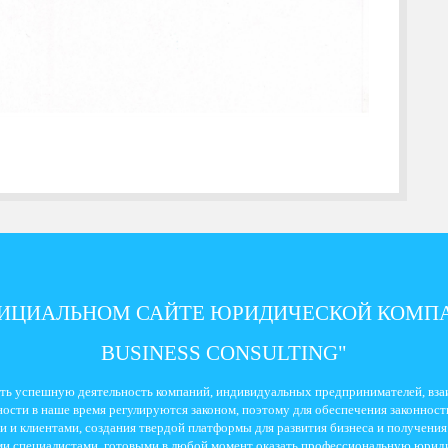
ФИЦИАЛЬНОМ САЙТЕ ЮРИДИЧЕСКОЙ КОМПА
BUSINESS CONSULTING"
ть успешную деятельность компаний, индивидуальных предпринимателей, взаи
ости в наше время регулируются законом, поэтому для обеспечения законности
 и клиентами, создания твердой платформы для развития бизнеса и получени
и специалистами, готовыми в любой момент оказать профессиональную юрид