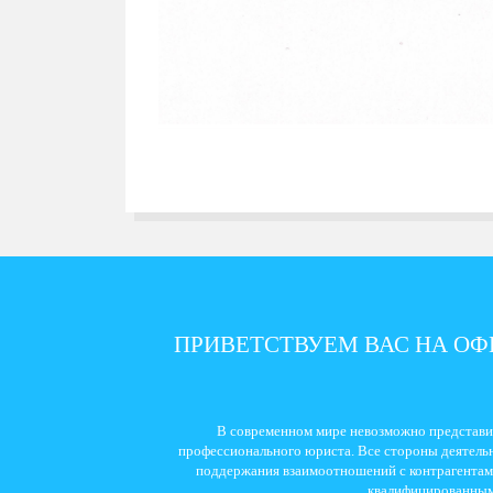
ПРИВЕТСТВУЕМ ВАС НА О
В современном мире невозможно представи
профессионального юриста. Все стороны деятельн
поддержания взаимоотношений с контрагентами
квалифицированным