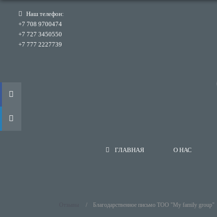
Наш телефон:
+7 708 9700474
+7 727 3450550
+7 777 2227739
ГЛАВНАЯ
О НАС
Отзывы
Благодарственное письмо ТОО "My family group"