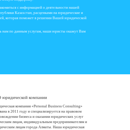
акомиться с информацией о деятельности нашей
публики Казахстан, расценками на юридические и
ией, которая поможет в решении Вашей юридической
ть нам по данным услугам, наши юристы окажут Вам
 юридической компании
ическая компания «Personal Business Consulting»
вана в 2011 году и специализируется на правовом
овождении бизнеса и оказании юридических услуг
ческим лицам, индивидуальным предпринимателям и
ическим лицам города Алматы. Наша юридическая